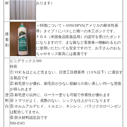
材
おります）
＜特徴について＞ANSI/HPVA(アメリカの耐水性基
準）タイプⅠにパスした唯一の木工ボンドです。
接
ＦＤＡ（米国食品医薬品局）の認可を受けたボンド
着
になりますので、まな板など直接食べ物触れるもの
剤
に使用いただいても安全ですので、お子さんのおも
ちゃやキッズ家具には最適です
ビニデラックス300
特長
① VOCをほとんど含まない、日塗工目標基準（1.0％以下）に適合す
る製品です
② 刷毛塗りが優れ、刷毛目が少ない肌触りの良い美しい均一な塗面
が得られます
塗
③ 刷毛塗り以外に、ローラー塗りも可能で作業性が優れます
料
④ トマリがよく、底艶のない、シックな仕上がりになります
白
⑤ ホルムアルデヒド、トルエン、キシレン、パラジクロロベンゼン
は配合してません
⑥ 防火材料認定品です
NM-8585