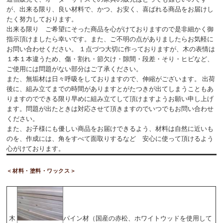
が、出来る限り、良い材料で、かつ、お安く、喜ばれる商品をお届けし
たく努力しております。
出来る限り ご希望にそった商品を心がけておりますので是非細かく御
指示頂けましたら幸いです。また、ご不明の点がありましたらお気軽に
お問い合わせください。
１点づつ大切に作っておりますが、木の表情は
１本１本違うため、傷・割れ・節欠け・隙間・段差・そり・ヒビなど、
ご使用には問題がない部分はご了承ください。
また、無垢材は日々呼吸をしておりますので、伸縮がございます。 出荷
後に、組み立てまでの時間がありますとがたつきが出てしまうこともあ
りますのでできる限り早めに組み立てして頂けますようお願い申し上げ
ます。問題が出たときは対応させて頂きますのでいつでもお問い合わせ
ください。
また、お子様にも優しい商品をお届けできるよう、材料は自然に近いも
のを、作成には、角をすべて面取りするなど 安心に使って頂けるよう
心がけております。
＜材料・塗料・ワックス＞
木
パイン材（国産の赤松、ホワイトウッドを使用して