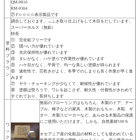
QM-9816
RM-9364
⑦ F☆☆☆☆表示製品です
調合しております。→ふき取り仕上げをして木目をだしています。
スーパーホルス（無鉛）
特長
① 完全鉛フリーです
塗
② 隠ぺい力が優れています
料
③ 光沢保持性が優れています
ブ
④ タレがなく、ハケ塗りで作業性が優れています
ラ
⑤ ハケ目がなく、平骨で、均一な美しい塗膜が得られます
ウ
⑥ 速乾性で、芯乾きがよく、冬季でのしまりも良く作業が早く進
ン
みます
⑦ ヤケ・チョーキングが少なくて、耐候性が優れています
⑧ 塗膜は堅ろうで、ワレを起こさず、耐久性・付着性がきわめて
すぐれており、長持ちします
無垢のフローリングはもちろん、木製のドア、テー
ブル、椅子などの家具、木製のおもちゃ、木彫、ギ
ター、木製スピーカーなど、あらゆる木製品の保護
にご使用いただけます。 しかも、自然素材100％
ワ
ッ
オセアニア産の化粧品の材料としても使われている
ク