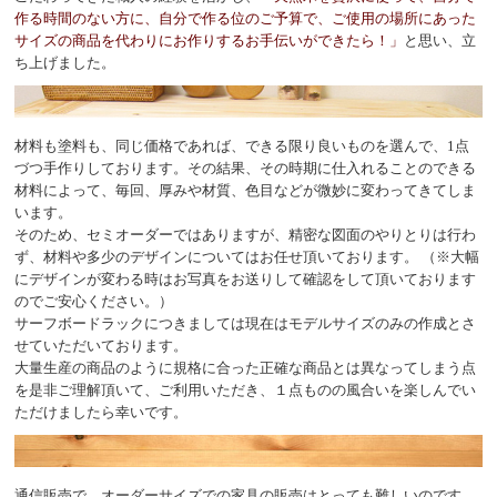
作る時間のない方に、自分で作る位のご予算で、ご使用の場所にあった
サイズの商品を代わりにお作りするお手伝いができたら！」
と思い、立
ち上げました。
材料も塗料も、同じ価格であれば、できる限り良いものを選んで、1点
づつ手作りしております。その結果、その時期に仕入れることのできる
材料によって、毎回、厚みや材質、色目などが微妙に変わってきてしま
います。
そのため、セミオーダーではありますが、精密な図面のやりとりは行わ
ず、材料や多少のデザインについてはお任せ頂いております。 （※大幅
にデザインが変わる時はお写真をお送りして確認をして頂いております
のでご安心ください。）
サーフボードラックにつきましては現在はモデルサイズのみの作成とさ
せていただいております。
大量生産の商品のように規格に合った正確な商品とは異なってしまう点
を是非ご理解頂いて、ご利用いただき、１点ものの風合いを楽しんでい
ただけましたら幸いです。
通信販売で、オーダーサイズでの家具の販売はとっても難しいのです